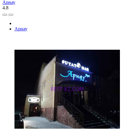
Арнау
4.8
Арнау