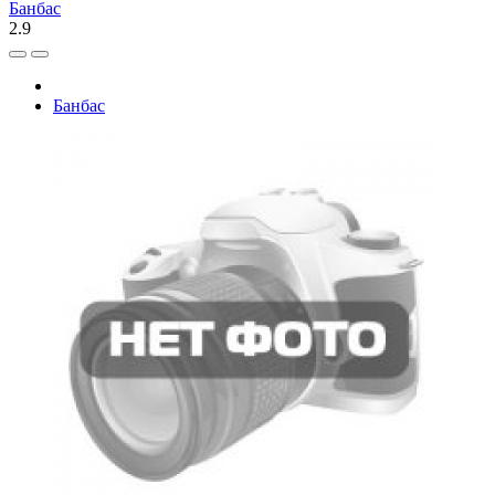
Банбас
2.9
Банбас