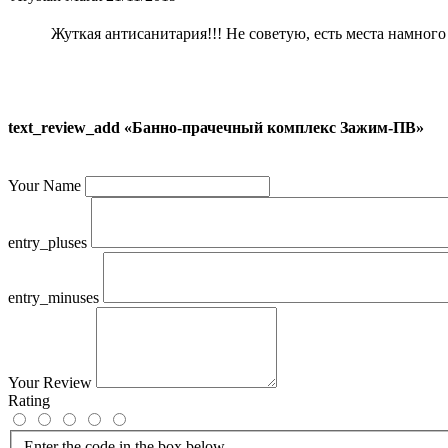
Жуткая антисанитария!!! Не советую, есть места намного 
text_review_add «Банно-прачечный комплекс Зажим-ПВ»
Your Name
entry_pluses
entry_minuses
Your Review
Rating
Enter the code in the box below