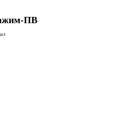
Зажим-ПВ
uct