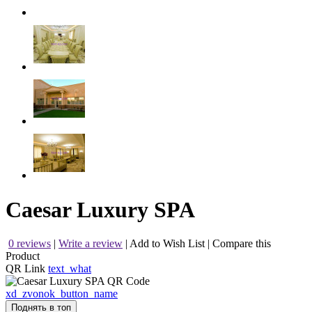
Caesar Luxury SPA
0 reviews
|
Write a review
|
Add to Wish List
|
Compare this
Product
QR Link
text_what
xd_zvonok_button_name
Поднять в топ