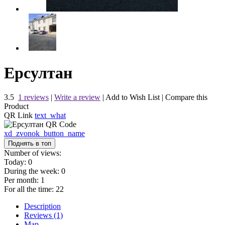
Ерсултан
3.5
1 reviews
|
Write a review
|
Add to Wish List
|
Compare this
Product
QR Link
text_what
xd_zvonok_button_name
Поднять в топ
Number of views:
Today:
0
During the week:
0
Per month:
1
For all the time:
22
Description
Reviews (1)
Map