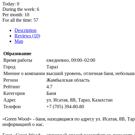
Today:
0
During the week:
6
Per month:
10
For all the time:
57
Description
Reviews (10)
Map
Образование
Время работы
ежедневно, 09:00–02:00
Город
Тараз
Мнение о компании
высший уровень, отличная баня, небольшие
Регион
Жамбылская область
Рейтинг
4.7
Категория
Баня
Адрес
ул. Исатая, 8В, Тараз, Казахстан
Телефон
+7 (705) 394-80-80
«Green Wood» - баня, находящаяся по адресу ул. Исатая, 8В, Та
информацией о нас.