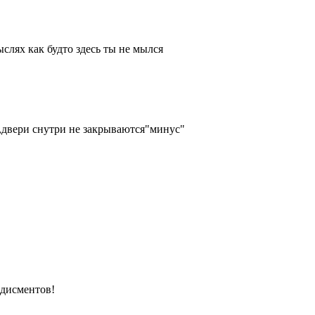
слях как будто здесь ты не мылся
о,двери снутри не закрываются"минус"
одисментов!