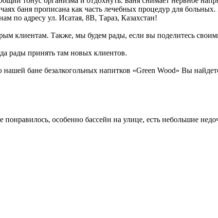
общий тонус организма и отдохнуть. Баня снимает нервное напр
учаях баня прописана как часть лечебных процедур для больных.
ам по адресу ул. Исатая, 8В, Тараз, Казахстан!
рым клиентам. Также, мы будем рады, если вы поделитесь своими
егда рады принять там новых клиентов.
 нашей бане безалкогольных напитков «Green Wood» Вы найдете
 понравилось, особенно бассейн на улице, есть небольшие недоч 