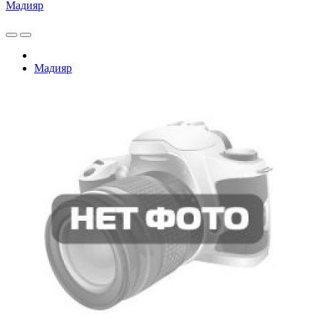
Мадияр
Мадияр