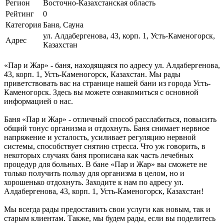
Регион
Восточно-Казахстанская область
Рейтинг
0
Категория
Баня, Сауна
ул. Алдабергенова, 43, корп. 1, Усть-Каменогорск,
Адрес
Казахстан
«Пар и Жар» - баня, находящаяся по адресу ул. Алдабергенова,
43, корп. 1, Усть-Каменогорск, Казахстан. Мы рады
приветствовать вас на странице нашей бани из города Усть-
Каменогорск. Здесь вы можете ознакомиться с основной
информацией о нас.
Баня «Пар и Жар» - отличный способ расслабиться, повысить
общий тонус организма и отдохнуть. Баня снимает нервное
напряжение и усталость, усиливает регуляцию нервной
системы, способствует снятию стресса. Что уж говорить, в
некоторых случаях баня прописана как часть лечебных
процедур для больных. В бане «Пар и Жар» вы сможете не
только получить пользу для организма в целом, но и
хорошенько отдохнуть. Заходите к нам по адресу ул.
Алдабергенова, 43, корп. 1, Усть-Каменогорск, Казахстан!
Мы всегда рады предоставить свои услуги как новым, так и
старым клиентам. Также, мы будем рады, если вы поделитесь