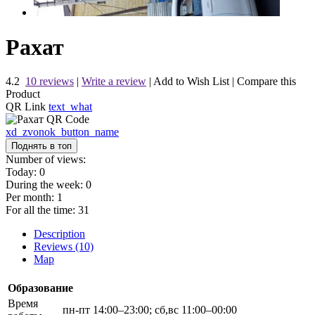
Рахат
4.2
10 reviews
|
Write a review
|
Add to Wish List
|
Compare this
Product
QR Link
text_what
xd_zvonok_button_name
Поднять в топ
Number of views:
Today:
0
During the week:
0
Per month:
1
For all the time:
31
Description
Reviews (10)
Map
Образование
Время
пн-пт 14:00–23:00; сб,вс 11:00–00:00