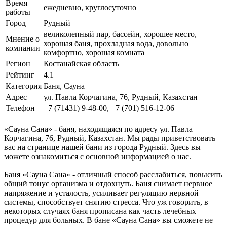
Время
ежедневно, круглосуточно
работы
Город
Рудный
великолепный пар, бассейн, хорошее место,
Мнение о
хорошая баня, прохладная вода, довольно
компании
комфортно, хорошая комната
Регион
Костанайская область
Рейтинг
4.1
Категория
Баня, Сауна
Адрес
ул. Павла Корчагина, 76, Рудный, Казахстан
Телефон
+7 (71431) 9-48-00, +7 (701) 516-12-06
«Сауна Сана» - баня, находящаяся по адресу ул. Павла
Корчагина, 76, Рудный, Казахстан. Мы рады приветствовать
вас на странице нашей бани из города Рудный. Здесь вы
можете ознакомиться с основной информацией о нас.
Баня «Сауна Сана» - отличный способ расслабиться, повысить
общий тонус организма и отдохнуть. Баня снимает нервное
напряжение и усталость, усиливает регуляцию нервной
системы, способствует снятию стресса. Что уж говорить, в
некоторых случаях баня прописана как часть лечебных
процедур для больных. В бане «Сауна Сана» вы сможете не