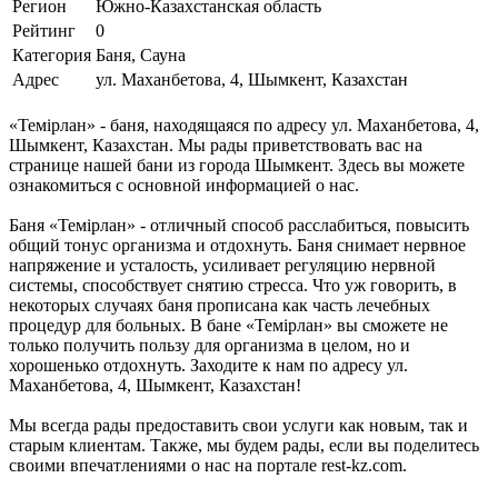
Регион
Южно-Казахстанская область
Рейтинг
0
Категория
Баня, Сауна
Адрес
ул. Маханбетова, 4, Шымкент, Казахстан
«Темiрлан» - баня, находящаяся по адресу ул. Маханбетова, 4,
Шымкент, Казахстан. Мы рады приветствовать вас на
странице нашей бани из города Шымкент. Здесь вы можете
ознакомиться с основной информацией о нас.
Баня «Темiрлан» - отличный способ расслабиться, повысить
общий тонус организма и отдохнуть. Баня снимает нервное
напряжение и усталость, усиливает регуляцию нервной
системы, способствует снятию стресса. Что уж говорить, в
некоторых случаях баня прописана как часть лечебных
процедур для больных. В бане «Темiрлан» вы сможете не
только получить пользу для организма в целом, но и
хорошенько отдохнуть. Заходите к нам по адресу ул.
Маханбетова, 4, Шымкент, Казахстан!
Мы всегда рады предоставить свои услуги как новым, так и
старым клиентам. Также, мы будем рады, если вы поделитесь
своими впечатлениями о нас на портале rest-kz.com.