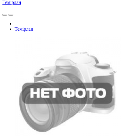
Темiрлан
Темiрлан