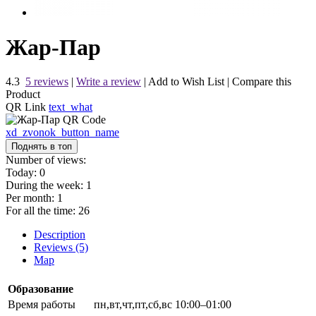
Жар-Пар
4.3
5 reviews
|
Write a review
|
Add to Wish List
|
Compare this
Product
QR Link
text_what
xd_zvonok_button_name
Поднять в топ
Number of views:
Today:
0
During the week:
1
Per month:
1
For all the time:
26
Description
Reviews (5)
Map
Образование
Время работы
пн,вт,чт,пт,сб,вс 10:00–01:00