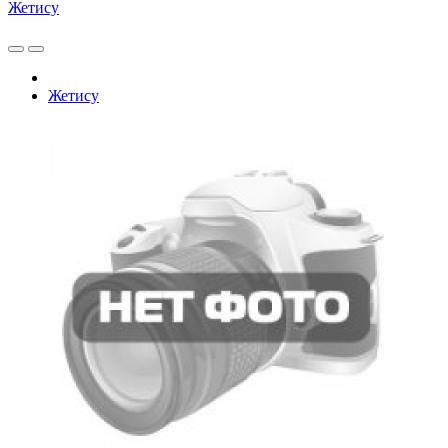
Жетису
Жетису