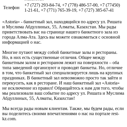
+7 (727) 293-84-74, +7 (778) 486-57-00, +7 (77450)
Телефон
1-21-61, +7 (771) 765-39-19, +7 (727) 385-67-41
«Astoria» - банкетный зал, находящийся по адресу ул. Ришата
и Муслима Абдуллиных, 55, Алматы, Казахстан. Мы рады
приветствовать вас на странице нашего банкетного зала из
города Алма-Ата. Здесь вы можете ознакомиться с основной
информацией о нас.
Многие путают между собой банкетные залы и рестораны.
Но, в них есть существенные отличия. Общее между
банкетным залом и рестораном лежит на поверхности – оба
типа заведений организуют и проводят банкеты. Но, отличие
в том, что банкетный зал специализируется лишь на крупных
праздниках. В банкетный зал невозможно просто так зайти и
перекусить, как в ресторане. И наш банкетный зал «Astoria»
не исключение из правил! Обращайтесь к нам для того, чтобы
мы реализовали ваш событие по адресу ул. Ришата и Муслима
Абдуллиных, 55, Алматы, Казахстан!
Мы всегда рады новым клиентам. Также, мы будем рады, если
вы поделитесь своими впечатлениями о нас на портале rest-
kz.com.