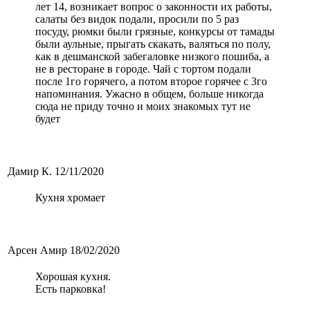
лет 14, возникает вопрос о законности их работы,
салаты без видок подали, просили по 5 раз
посуду, рюмки были грязные, конкурсы от тамады
были аульные, прыгать скакать, валяться по полу,
как в дешманской забегаловке низкого пошиба, а
не в ресторане в городе. Чай с тортом подали
после 1го горячего, а потом второе горячее с 3го
напоминания. Ужасно в общем, больше никогда
сюда не приду точно и моих знакомых тут не
будет
Дамир К.
12/11/2020
Кухня хромает
Арсен Амир
18/02/2020
Хорошая кухня.
Есть парковка!