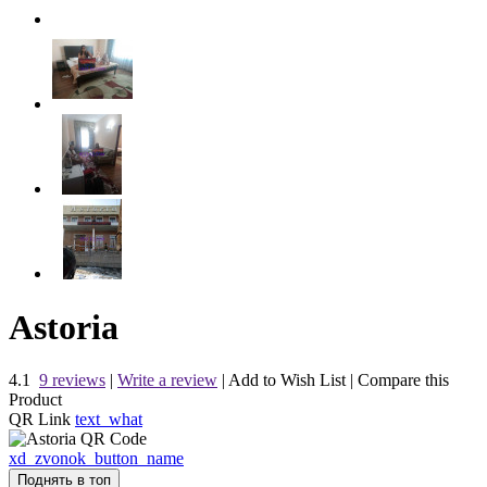
Astoria
4.1
9 reviews
|
Write a review
|
Add to Wish List
|
Compare this
Product
QR Link
text_what
xd_zvonok_button_name
Поднять в топ