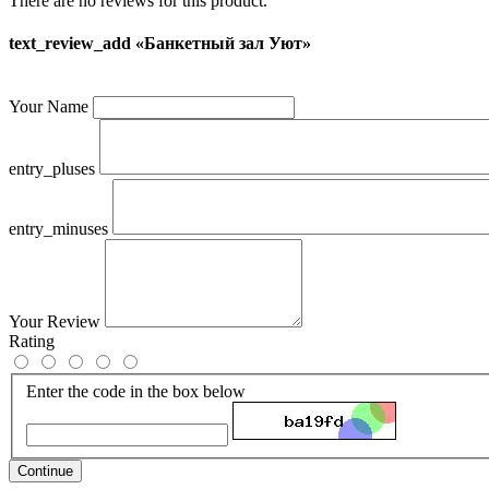
There are no reviews for this product.
text_review_add «Банкетный зал Уют»
Your Name
entry_pluses
entry_minuses
Your Review
Rating
Enter the code in the box below
Continue