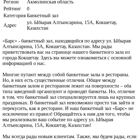
Регион
Акмолинская область
Рейтинг
0
Категория
Банкетный зал
ул. Ыбырая Алтынсарина, 15А, Кокшетау,
Адрес
Казахстан
«Барс» - банкетный зал, находящийся по адресу ул. Ыбырая
Алтынсарина, 15А, Кокшетау, Казахстан. Мы рады
приветствовать вас на странице нашего банкетного зала из
города Кокшетау. Здесь вы можете ознакомиться с основной
информацией о нас.
Многие путают между собой банкетные залы и рестораны.
Но, в них есть существенные отличия. Общее между
банкетным залом и рестораном лежит на поверхности – оба
типа заведений организуют и проводят банкеты. Но, отличие
в том, что банкетный зал специализируется лишь на крупных
праздниках. В банкетный зал невозможно просто так зайти и
перекусить, как в ресторане. И наш банкетный зал «Барс» не
исключение из правил! Обращайтесь к нам для того, чтобы
мы реализовали ваш событие по адресу ул. Ыбырая
Алтынсарина, 15А, Кокшетау, Казахстан!
Мы всегда рады новым клиентам. Также, мы будем рады, если