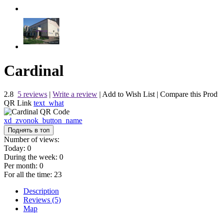
Cardinal
2.8
5 reviews
|
Write a review
|
Add to Wish List
|
Compare this Prod
QR Link
text_what
xd_zvonok_button_name
Поднять в топ
Number of views:
Today:
0
During the week:
0
Per month:
0
For all the time:
23
Description
Reviews (5)
Map