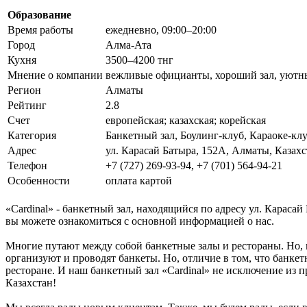
Образование
Время работы
ежедневно, 09:00–20:00
Город
Алма-Ата
Кухня
3500–4200 тнг
Мнение о компании
вежливые официанты, хороший зал, уютн
Регион
Алматы
Рейтинг
2.8
Счет
европейская; казахская; корейская
Категория
Банкетный зал, Боулинг-клуб, Караоке-клу
Адрес
ул. Карасай Батыра, 152А, Алматы, Казахс
Телефон
+7 (727) 269-93-94, +7 (701) 564-94-21
Особенности
оплата картой
«Cardinal» - банкетный зал, находящийся по адресу ул. Караса
вы можете ознакомиться с основной информацией о нас.
Многие путают между собой банкетные залы и рестораны. Но, 
организуют и проводят банкеты. Но, отличие в том, что банке
ресторане. И наш банкетный зал «Cardinal» не исключение из п
Казахстан!