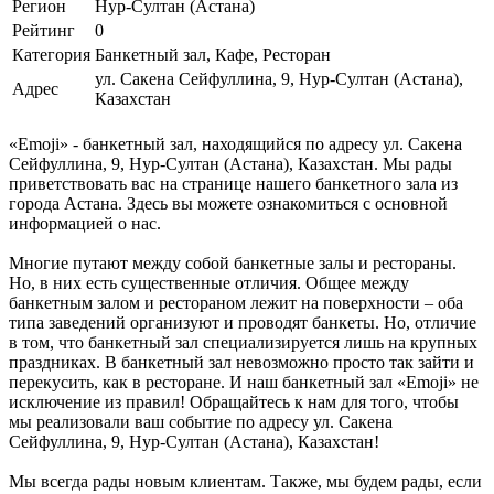
Регион
Нур-Султан (Астана)
Рейтинг
0
Категория
Банкетный зал, Кафе, Ресторан
ул. Сакена Сейфуллина, 9, Нур-Султан (Астана),
Адрес
Казахстан
«Emoji» - банкетный зал, находящийся по адресу ул. Сакена
Сейфуллина, 9, Нур-Султан (Астана), Казахстан. Мы рады
приветствовать вас на странице нашего банкетного зала из
города Астана. Здесь вы можете ознакомиться с основной
информацией о нас.
Многие путают между собой банкетные залы и рестораны.
Но, в них есть существенные отличия. Общее между
банкетным залом и рестораном лежит на поверхности – оба
типа заведений организуют и проводят банкеты. Но, отличие
в том, что банкетный зал специализируется лишь на крупных
праздниках. В банкетный зал невозможно просто так зайти и
перекусить, как в ресторане. И наш банкетный зал «Emoji» не
исключение из правил! Обращайтесь к нам для того, чтобы
мы реализовали ваш событие по адресу ул. Сакена
Сейфуллина, 9, Нур-Султан (Астана), Казахстан!
Мы всегда рады новым клиентам. Также, мы будем рады, если