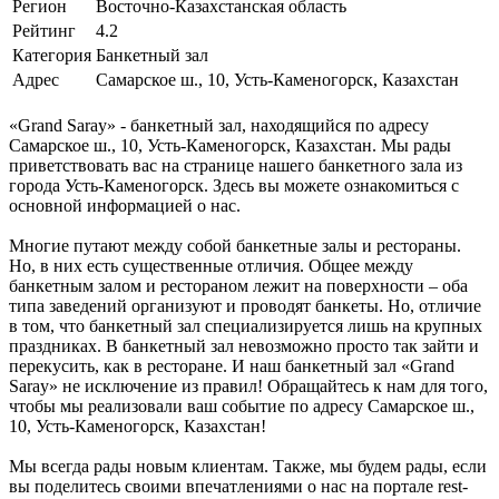
Регион
Восточно-Казахстанская область
Рейтинг
4.2
Категория
Банкетный зал
Адрес
Самарское ш., 10, Усть-Каменогорск, Казахстан
«Grand Saray» - банкетный зал, находящийся по адресу
Самарское ш., 10, Усть-Каменогорск, Казахстан. Мы рады
приветствовать вас на странице нашего банкетного зала из
города Усть-Каменогорск. Здесь вы можете ознакомиться с
основной информацией о нас.
Многие путают между собой банкетные залы и рестораны.
Но, в них есть существенные отличия. Общее между
банкетным залом и рестораном лежит на поверхности – оба
типа заведений организуют и проводят банкеты. Но, отличие
в том, что банкетный зал специализируется лишь на крупных
праздниках. В банкетный зал невозможно просто так зайти и
перекусить, как в ресторане. И наш банкетный зал «Grand
Saray» не исключение из правил! Обращайтесь к нам для того,
чтобы мы реализовали ваш событие по адресу Самарское ш.,
10, Усть-Каменогорск, Казахстан!
Мы всегда рады новым клиентам. Также, мы будем рады, если
вы поделитесь своими впечатлениями о нас на портале rest-