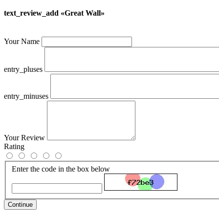
text_review_add «Great Wall»
Your Name
entry_pluses
entry_minuses
Your Review
Rating
Enter the code in the box below
Continue