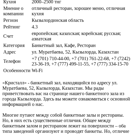
Кухня
2000–2500 тнг
Мнение о
отличный ресторан, хорошее меню, отличная
компании
кухня
Регион
Кызылординская область
Рейтинг
4.3
европейская; казахская; корейская; русская;
Счет
азиатская
Категория
Банкетный зал, Кафе, Ресторан
Адрес
ул. Муратбаева, 52, Кызылорда, Казахстан
+7 (701) 710-44-00, +7 (701) 761-22-68, +7 (7242)
Телефон
23-36-19, +7 (777) 499-11-55, +7 (777) 334-15-70
Особенности
Wi-Fi
«Кристалл» - банкетный зал, находящийся по адресу ул.
Муратбаева, 52, Кызылорда, Казахстан. Мы рады
приветствовать вас на странице нашего банкетного зала из
города Кызылорда. Здесь вы можете ознакомиться с основной
информацией о нас.
Многие путают между собой банкетные залы и рестораны.
Но, в них есть существенные отличия. Общее между
банкетным залом и рестораном лежит на поверхности – оба
типа заведений организуют и проводят банкеты. Но, отличие