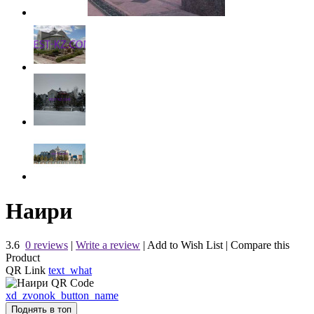
Наири
3.6
0 reviews
|
Write a review
|
Add to Wish List
|
Compare this
Product
QR Link
text_what
xd_zvonok_button_name
Поднять в топ