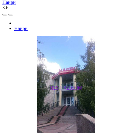
Наири
3.6
Наири