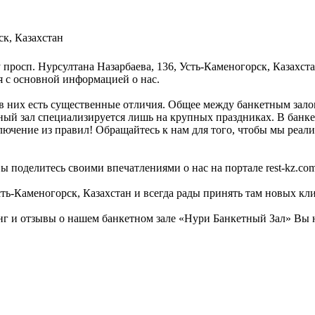
ск, Казахстан
 просп. Нурсултана Назарбаева, 136, Усть-Каменогорск, Казахст
я с основной информацией о нас.
в них есть существенные отличия. Общее между банкетным залом
тный зал специализируется лишь на крупных праздниках. В банке
ючение из правил! Обращайтесь к нам для того, чтобы мы реали
ы поделитесь своими впечатлениями о нас на портале rest-kz.com
сть-Каменогорск, Казахстан и всегда рады принять там новых кл
г и отзывы о нашем банкетном зале «Нури Банкетный Зал» Вы н