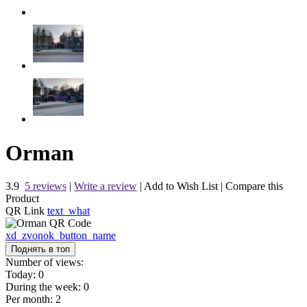
Orman
3.9
5 reviews
|
Write a review
|
Add to Wish List
|
Compare this
Product
QR Link
text_what
xd_zvonok_button_name
Поднять в топ
Number of views:
Today:
0
During the week:
0
Per month:
2