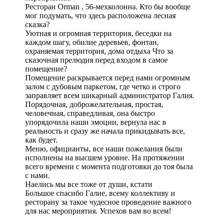
Ресторан Orman , 56-мехколонна. Кто бы вообще
мог подумать, что здесь расположена лесная
сказка?
Уютная и огромная территория, беседки на
каждом шагу, обилие деревьев, фонтан,
охраняемая территория, дома отдыха Что за
сказочная прелюдия перед входом в самое
помещение?
Помещение раскрывается перед нами огромным
залом с дубовым паркетом, где четко и строго
заправляет всем шикарный администратор Галия.
Порядочная, доброжелательная, простая,
человечная, справедливая, она быстро
упорядочила наши эмоции, вернула нас в
реальность и сразу же начала прикидывать все,
как будет.
Меню, официанты, все наши пожелания были
исполнены на высшем уровне. На протяжении
всего времени с момента подготовки до тоя была
с нами.
Наелись мы все тоже от души, кстати
Большое спасибо Галие, всему коллективу и
ресторану за такое чудесное проведение важного
для нас мероприятия. Успехов вам во всем!