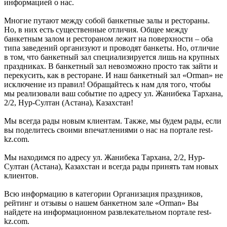
информацией о нас.
Многие путают между собой банкетные залы и рестораны.
Но, в них есть существенные отличия. Общее между
банкетным залом и рестораном лежит на поверхности – оба
типа заведений организуют и проводят банкеты. Но, отличие
в том, что банкетный зал специализируется лишь на крупных
праздниках. В банкетный зал невозможно просто так зайти и
перекусить, как в ресторане. И наш банкетный зал «Orman» не
исключение из правил! Обращайтесь к нам для того, чтобы
мы реализовали ваш событие по адресу ул. Жанибека Тархана,
2/2, Нур-Султан (Астана), Казахстан!
Мы всегда рады новым клиентам. Также, мы будем рады, если
вы поделитесь своими впечатлениями о нас на портале rest-
kz.com.
Мы находимся по адресу ул. Жанибека Тархана, 2/2, Нур-
Султан (Астана), Казахстан и всегда рады принять там новых
клиентов.
Всю информацию в категории Организация праздников,
рейтинг и отзывы о нашем банкетном зале «Orman» Вы
найдете на информационном развлекательном портале rest-
kz.com.