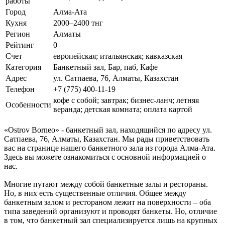
работы
Город
Алма-Ата
Кухня
2000–2400 тнг
Регион
Алматы
Рейтинг
0
Счет
европейская; итальянская; кавказская
Категория
Банкетный зал, Бар, паб, Кафе
Адрес
ул. Сатпаева, 76, Алматы, Казахстан
Телефон
+7 (775) 400-11-19
кофе с собой; завтрак; бизнес-ланч; летняя
Особенности
веранда; детская комната; оплата картой
«Ostrov Borneo» - банкетный зал, находящийся по адресу ул.
Сатпаева, 76, Алматы, Казахстан. Мы рады приветствовать
вас на странице нашего банкетного зала из города Алма-Ата.
Здесь вы можете ознакомиться с основной информацией о
нас.
Многие путают между собой банкетные залы и рестораны.
Но, в них есть существенные отличия. Общее между
банкетным залом и рестораном лежит на поверхности – оба
типа заведений организуют и проводят банкеты. Но, отличие
в том, что банкетный зал специализируется лишь на крупных