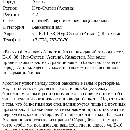
Город
Астана
Регион
Нур-Султан (Астана)
Рейтинг
4.2
Счет
европейская; восточная; национальная
Категория
Банкетный зал
Адрес
ул. Е-10, 38, Нур-Султан (Астана), Казахстан
Телефон
+7 (778) 757-70-70
«Palazzo di Astana» - банкетный зал, находящийся по адресу ул.
Е-10, 38, Нур-Султан (Астана), Казахстан. Мы рады
приветствовать вас на странице нашего банкетного зала из
города Астана. Здесь вы можете ознакомиться с основной
информацией о нас.
Многие путают между собой банкетные залы и рестораны.
Но, в них есть существенные отличия. Общее между
банкетным залом и рестораном лежит на поверхности – оба
типа заведений организуют и проводят банкеты. Но, отличие
в том, что банкетный зал специализируется лишь на крупных
праздниках. В банкетный зал невозможно просто так зайти и
перекусить, как в ресторане. И наш банкетный зал «Palazzo di
Astana» не исключение из правил! Обращайтесь к нам для
того, чтобы мы реализовали ваш событие по адресу ул. Е-10,