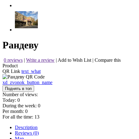
Рандеву
0 reviews
|
Write a review
|
Add to Wish List
|
Compare this
Product
QR Link
text_what
xd_zvonok_button_name
Поднять в топ
Number of views:
Today:
0
During the week:
0
Per month:
0
For all the time:
13
Description
Reviews (0)
Map