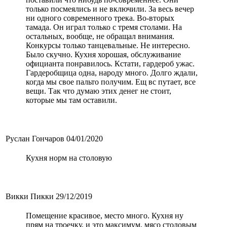
только посмеялись и не включили. За весь вечер
ни одного современного трека. Во-вторых
тамада. Он играл только с тремя столами. На
остальных, вообще, не обращал внимания.
Конкурсы только танцевальные. Не интересно.
Было скучно. Кухня хорошая, обслуживание
официанта понравилось. Кстати, гардероб ужас.
Гардеробщица одна, народу много. Долго ждали,
когда мы свое пальто получим. Ещ вс путает, все
вещи. Так что думаю этих денег не стоит,
которые мы там оставили.
Руслан Гончаров
04/01/2020
Кухня норм на столовую
Викки Пикки
29/12/2019
Помещение красивое, место много. Кухня ну
прям на троечку, и это максимум, мясо столовым