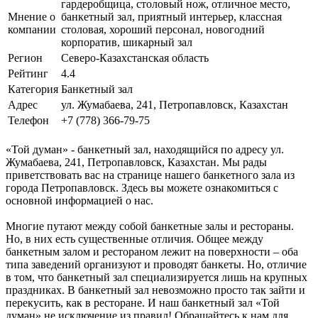
гардеробщица, столовый нож, отличное место,
Мнение о
банкетный зал, приятный интерьер, классная
компании
столовая, хороший персонал, новогодний
корпоратив, шикарный зал
Регион
Северо-Казахстанская область
Рейтинг
4.4
Категория
Банкетный зал
Адрес
ул. Жумабаева, 241, Петропавловск, Казахстан
Телефон
+7 (778) 366-79-75
«Той думан» - банкетный зал, находящийся по адресу ул.
Жумабаева, 241, Петропавловск, Казахстан. Мы рады
приветствовать вас на странице нашего банкетного зала из
города Петропавловск. Здесь вы можете ознакомиться с
основной информацией о нас.
Многие путают между собой банкетные залы и рестораны.
Но, в них есть существенные отличия. Общее между
банкетным залом и рестораном лежит на поверхности – оба
типа заведений организуют и проводят банкеты. Но, отличие
в том, что банкетный зал специализируется лишь на крупных
праздниках. В банкетный зал невозможно просто так зайти и
перекусить, как в ресторане. И наш банкетный зал «Той
думан» не исключение из правил! Обращайтесь к нам для