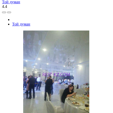
Той думан
4.4
Той думан