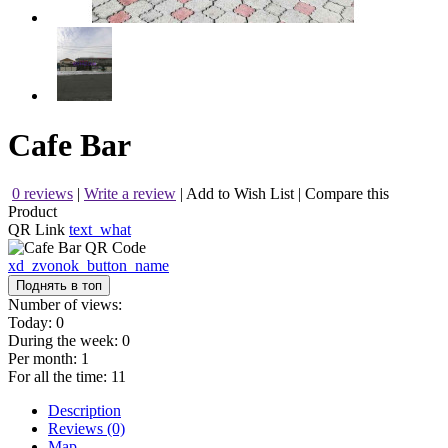
Cafe Bar
0 reviews
|
Write a review
|
Add to Wish List
|
Compare this
Product
QR Link
text_what
xd_zvonok_button_name
Поднять в топ
Number of views:
Today:
0
During the week:
0
Per month:
1
For all the time:
11
Description
Reviews (0)
Map