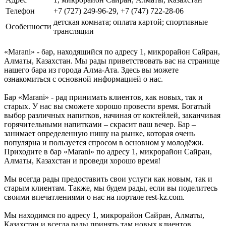
Телефон
+7 (727) 249-96-29, +7 (747) 722-28-06
детская комната; оплата картой; спортивные
Особенности
трансляции
«Marani» - бар, находящийся по адресу 1, микрорайон Сайран,
Алматы, Казахстан. Мы рады приветствовать вас на странице
нашего бара из города Алма-Ата. Здесь вы можете
ознакомиться с основной информацией о нас.
Бар «Marani» - рад принимать клиентов, как новых, так и
старых. У нас вы сможете хорошо провести время. Богатый
выбор различных напитков, начиная от коктейлей, заканчивая
горячительными напитками – скрасит ваш вечер. Бар –
занимает определенную нишу на рынке, которая очень
популярна и пользуется спросом в основном у молодёжи.
Приходите в бар «Marani» по адресу 1, микрорайон Сайран,
Алматы, Казахстан и проведи хорошо время!
Мы всегда рады предоставить свои услуги как новым, так и
старым клиентам. Также, мы будем рады, если вы поделитесь
своими впечатлениями о нас на портале rest-kz.com.
Мы находимся по адресу 1, микрорайон Сайран, Алматы,
Казахстан и всегда рады принять там новых клиентов.