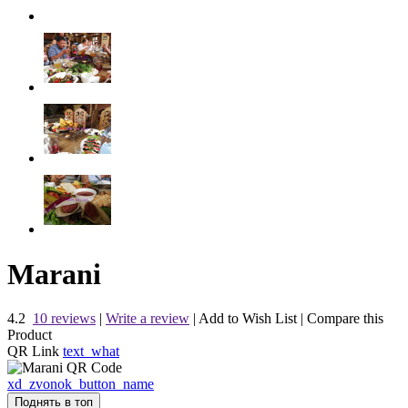
Marani
4.2
10 reviews
|
Write a review
|
Add to Wish List
|
Compare this
Product
QR Link
text_what
xd_zvonok_button_name
Поднять в топ