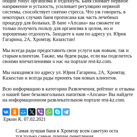
общий тонус организма и отдохнуть. Баня снимает нервное
напряжение и усталость, усиливает регуляцию нервной
системы, способствует снятию стресса. Что уж говорить, в
некоторых случаях баня прописана как часть лечебных
процедур для больных. В бане «Апсана» вы сможете не
только получить пользу для организма в целом, но и
хорошенько отдохнуть. Заходите к нам по адресу ул. Юрия
Гагарина, 2А, Хромтау, Казахстан!
Мы всегда рады предоставить свои услуги как новым, так и
старым клиентам. Также, мы будем рады, если вы поделитесь
своими впечатлениями о нас на портале rest-kz.com.
Мы находимся по адресу ул. Юрия Гагарина, 2А, Хромтау,
Казахстан и всегда рады принять там новых клиентов.
Всю информацию в категории Развлечения, рейтинг и отзывы
о нашей бане безалкогольных напитков «Апсана» Вы найдете
на информационном развлекательном портале rest-kz.com.
Еркин К.
07.02.2021
Самая лучшая баня в Хромтау всем саветую оста
тся только самые лучшие печетления.