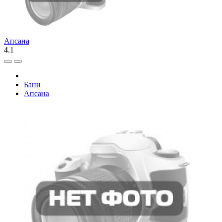
Апсана
4.1
Бани
Апсана