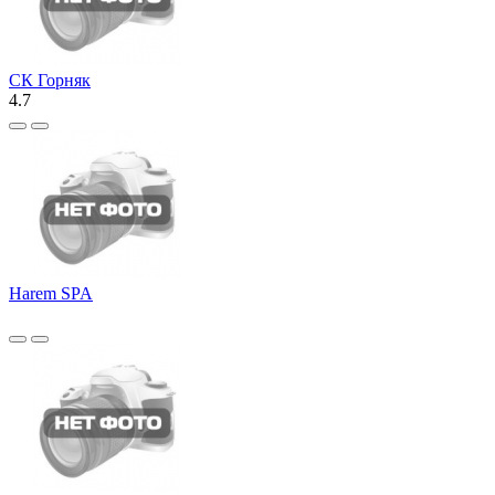
СК Горняк
4.7
Harem SPA