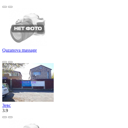
Qazanova massage
Зевс
3.9