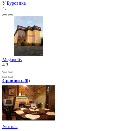
У Буровика
4.1
Megapolis
4.3
Сравнить (0)
Уютная