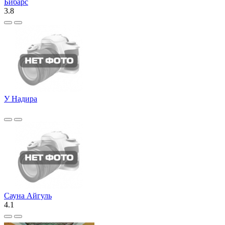
Бибарс
3.8
У Надира
Сауна Айгуль
4.1