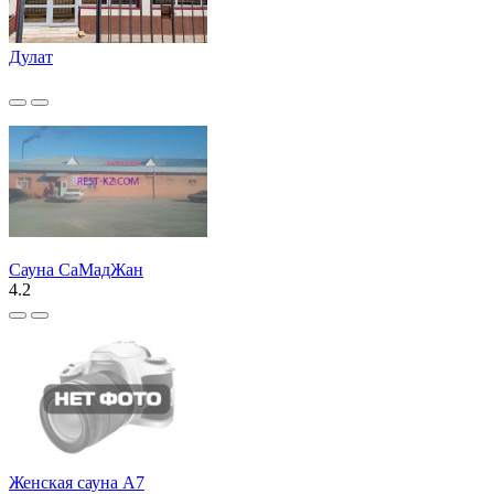
Дулат
Сауна СаМадЖан
4.2
Женская сауна А7