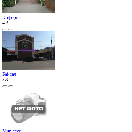
Эйфория
4.3
Байсал
3.9
Мир саун