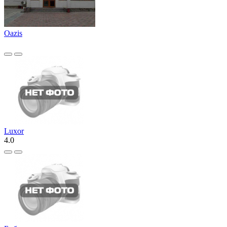
Oazis
Luxor
4.0