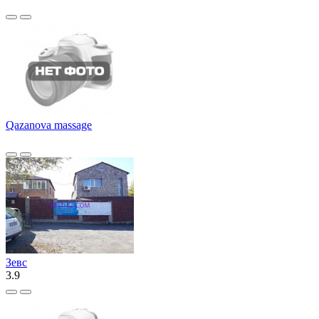
Qazanova massage
Зевс
3.9