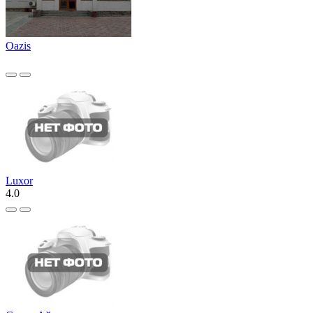
Oazis
Luxor
4.0