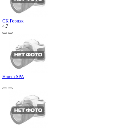
СК Горняк
4.7
Harem SPA