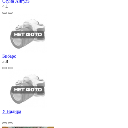
Сауна Айгуль
4.1
Бибарс
3.8
У Надира