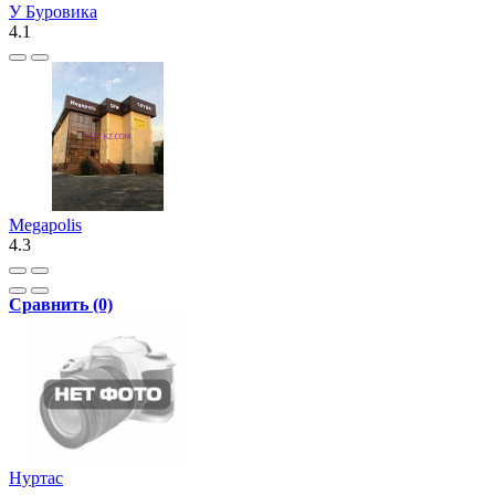
У Буровика
4.1
Megapolis
4.3
Сравнить (0)
Нуртас