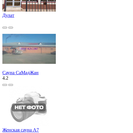
Дулат
Сауна СаМадЖан
4.2
Женская сауна А7