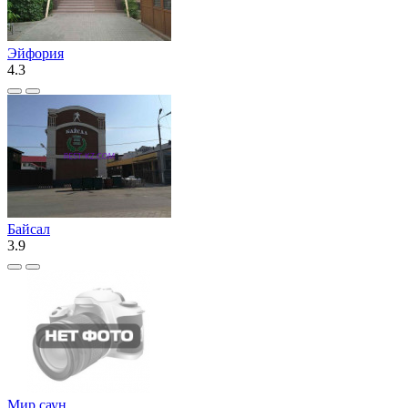
Эйфория
4.3
Байсал
3.9
Мир саун