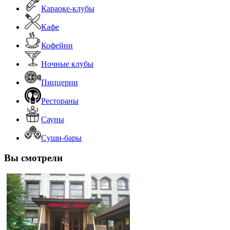
Караоке-клубы
Кафе
Кофейни
Ночные клубы
Пиццерии
Рестораны
Сауны
Суши-бары
Вы смотрели