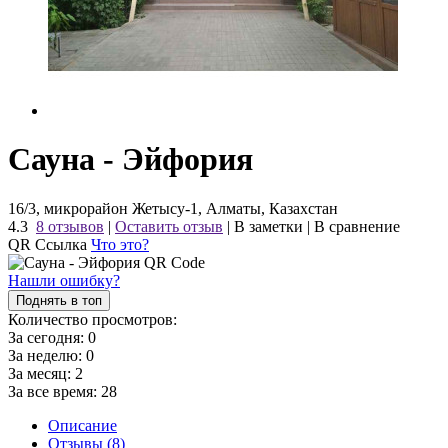
Сауна - Эйфория
16/3, микрорайон Жетысу-1, Алматы, Казахстан
4.3
8 отзывов
|
Оставить отзыв
|
В заметки
|
В сравнение
QR Ссылка
Что это?
Нашли ошибку?
Поднять в топ
Количество просмотров:
За сегодня:
0
За неделю:
0
За месяц:
2
За все время:
28
Описание
Отзывы (8)