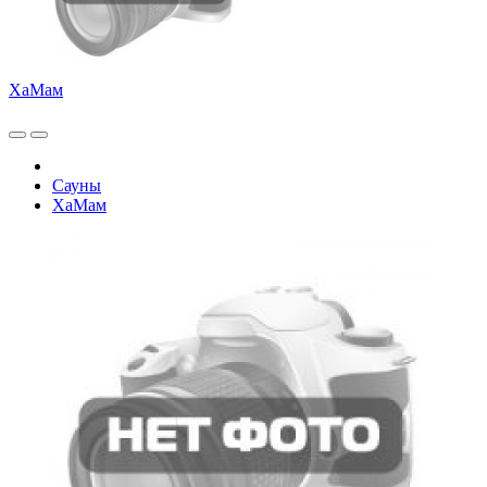
ХаМам
Сауны
ХаМам