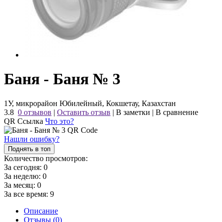
Баня - Баня № 3
1У, микрорайон Юбилейный, Кокшетау, Казахстан
3.8
0 отзывов
|
Оставить отзыв
|
В заметки
|
В сравнение
QR Ссылка
Что это?
Нашли ошибку?
Поднять в топ
Количество просмотров:
За сегодня:
0
За неделю:
0
За месяц:
0
За все время:
9
Описание
Отзывы (0)