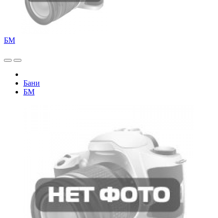
БМ
Бани
БМ