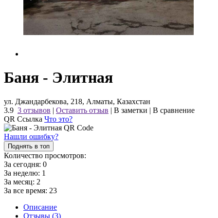
Баня - Элитная
ул. Джандарбекова, 218, Алматы, Казахстан
3.9
3 отзывов
|
Оставить отзыв
|
В заметки
|
В сравнение
QR Ссылка
Что это?
Нашли ошибку?
Поднять в топ
Количество просмотров:
За сегодня:
0
За неделю:
1
За месяц:
2
За все время:
23
Описание
Отзывы (3)