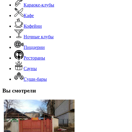
Караоке-клубы
Кафе
Кофейни
Ночные клубы
Пиццерии
Рестораны
Сауны
Суши-бары
Вы смотрели