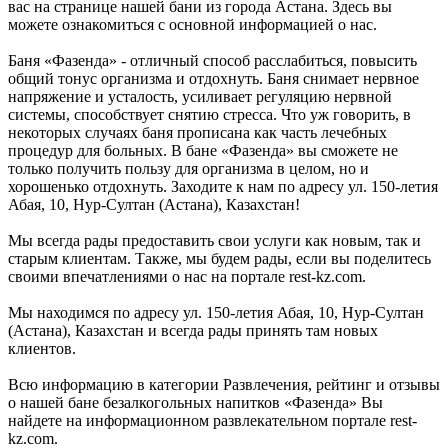
вас на странице нашей бани из города Астана. Здесь вы
можете ознакомиться с основной информацией о нас.
Баня «Фазенда» - отличный способ расслабиться, повысить
общий тонус организма и отдохнуть. Баня снимает нервное
напряжение и усталость, усиливает регуляцию нервной
системы, способствует снятию стресса. Что уж говорить, в
некоторых случаях баня прописана как часть лечебных
процедур для больных. В бане «Фазенда» вы сможете не
только получить пользу для организма в целом, но и
хорошенько отдохнуть. Заходите к нам по адресу ул. 150-летия
Абая, 10, Нур-Султан (Астана), Казахстан!
Мы всегда рады предоставить свои услуги как новым, так и
старым клиентам. Также, мы будем рады, если вы поделитесь
своими впечатлениями о нас на портале rest-kz.com.
Мы находимся по адресу ул. 150-летия Абая, 10, Нур-Султан
(Астана), Казахстан и всегда рады принять там новых
клиентов.
Всю информацию в категории Развлечения, рейтинг и отзывы
о нашей бане безалкогольных напитков «Фазенда» Вы
найдете на информационном развлекательном портале rest-
kz.com.