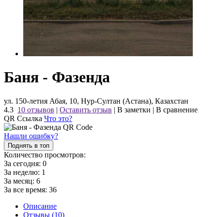
Баня - Фазенда
ул. 150-летия Абая, 10, Нур-Султан (Астана), Казахстан
4.3
10 отзывов
|
Оставить отзыв
|
В заметки
|
В сравнение
QR Ссылка
Что это?
Нашли ошибку?
Поднять в топ
Количество просмотров:
За сегодня:
0
За неделю:
1
За месяц:
6
За все время:
36
Описание
Отзывы (10)