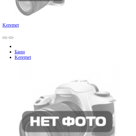
Keremet
Бани
Keremet