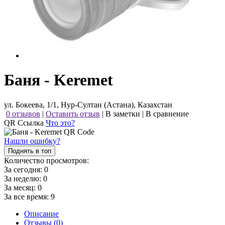
Баня - Keremet
ул. Бокеева, 1/1, Нур-Султан (Астана), Казахстан
0 отзывов
|
Оставить отзыв
|
В заметки
|
В сравнение
QR Ссылка
Что это?
Нашли ошибку?
Поднять в топ
Количество просмотров:
За сегодня:
0
За неделю:
0
За месяц:
0
За все время:
9
Описание
Отзывы (0)