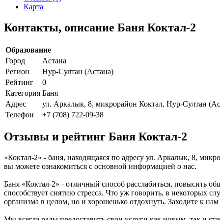
Карта
Контакты, описание Баня Коктал-2
Образование
Город
Астана
Регион
Нур-Султан (Астана)
Рейтинг
0
Категория
Баня
Адрес
ул. Аркалык, 8, микрорайон Коктал, Нур-Султан (Ас
Телефон
+7 (708) 722-09-38
Отзывы и рейтинг Баня Коктал-2
«Коктал-2» - баня, находящаяся по адресу ул. Аркалык, 8, мик
вы можете ознакомиться с основной информацией о нас.
Баня «Коктал-2» - отличный способ расслабиться, повысить об
способствует снятию стресса. Что уж говорить, в некоторых сл
организма в целом, но и хорошенько отдохнуть. Заходите к нам
Мы всегда рады предоставить свои услуги как новым, так и ста