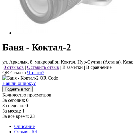
Баня - Коктал-2
ул. Аркалык, 8, микрорайон Коктал, Нур-Султан (Астана), Каза
0 отзывов
|
Оставить отзыв
|
В заметки
|
В сравнение
QR Ссылка
Что это?
Нашли ошибку?
Поднять в топ
Количество просмотров:
За сегодня:
0
За неделю:
0
За месяц:
1
За все время:
23
Описание
Отзывы (0)