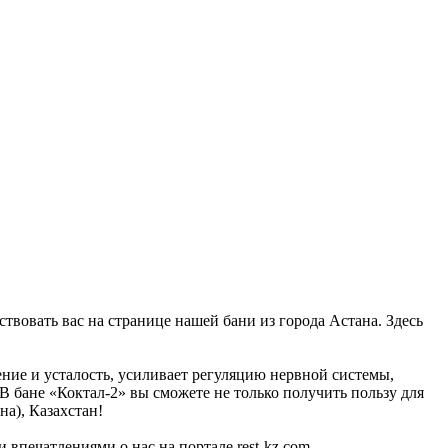
ствовать вас на странице нашей бани из города Астана. Здесь
ение и усталость, усиливает регуляцию нервной системы,
 В бане «Коктал-2» вы сможете не только получить пользу для
на), Казахстан!
 впечатлениями о нас на портале rest-kz.com.