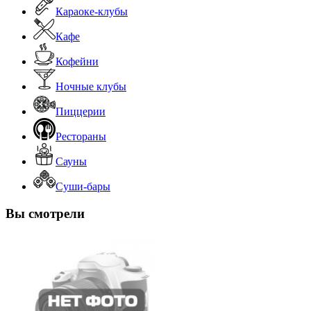
Караоке-клубы
Кафе
Кофейни
Ночные клубы
Пиццерии
Рестораны
Сауны
Суши-бары
Вы смотрели