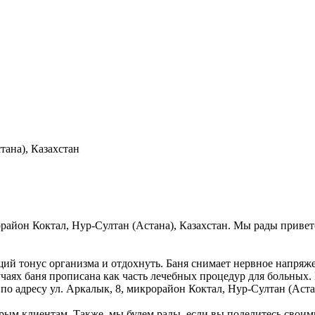
тана), Казахстан
рорайон Коктал, Нур-Султан (Астана), Казахстан. Мы рады привет
щий тонус организма и отдохнуть. Баня снимает нервное напряж
учаях баня прописана как часть лечебных процедур для больных.
 по адресу ул. Аркалык, 8, микрорайон Коктал, Нур-Султан (Аста
рым клиентам. Также, мы будем рады, если вы поделитесь своими