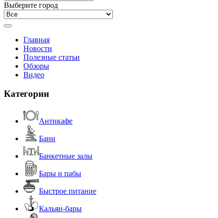
Выберите город
Главная
Новости
Полезные статьи
Обзоры
Видео
Категории
Антикафе
Бани
Банкетные залы
Бары и пабы
Быстрое питание
Кальян-бары