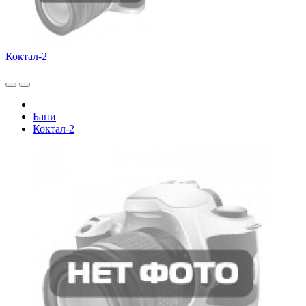
Коктал-2
Бани
Коктал-2