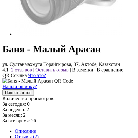
Баня - Малый Арасан
ул. Султанмахмута Торайгырова, 37, Актобе, Казахстан
4.1
2 отзывов
|
Оставить отзыв
|
В заметки
|
В сравнение
QR Ссылка
Что это?
Нашли ошибку?
Поднять в топ
Количество просмотров:
За сегодня:
0
За неделю:
2
За месяц:
2
За все время:
26
Описание
Отзывы (2)