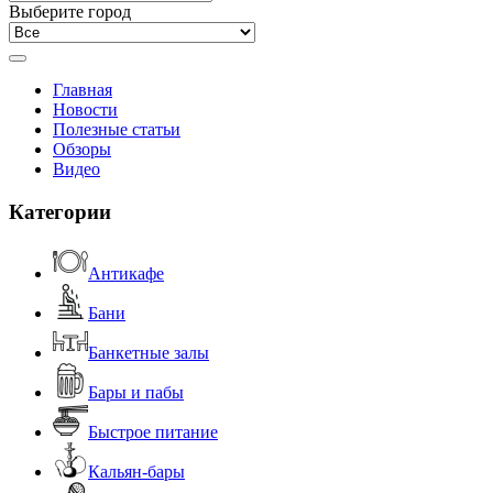
Выберите город
Главная
Новости
Полезные статьи
Обзоры
Видео
Категории
Антикафе
Бани
Банкетные залы
Бары и пабы
Быстрое питание
Кальян-бары