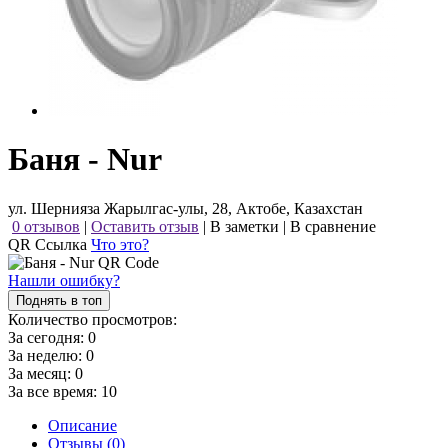
Баня - Nur
ул. Шернияза Жарылгас-улы, 28, Актобе, Казахстан
0 отзывов
|
Оставить отзыв
|
В заметки
|
В сравнение
QR Ссылка
Что это?
Нашли ошибку?
Поднять в топ
Количество просмотров:
За сегодня:
0
За неделю:
0
За месяц:
0
За все время:
10
Описание
Отзывы (0)