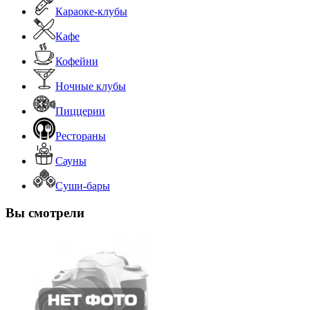
Караоке-клубы
Кафе
Кофейни
Ночные клубы
Пиццерии
Рестораны
Сауны
Суши-бары
Вы смотрели