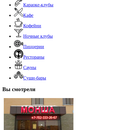
Караоке-клубы
Кафе
Кофейни
Ночные клубы
Пиццерии
Рестораны
Сауны
Суши-бары
Вы смотрели