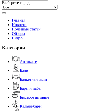
Выберите город
Главная
Новости
Полезные статьи
Обзоры
Видео
Категории
Антикафе
Бани
Банкетные залы
Бары и пабы
Быстрое питание
Кальян-бары