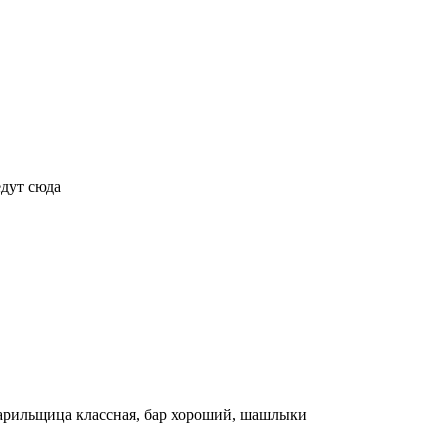
едут сюда
парильщица классная, бар хороший, шашлыки