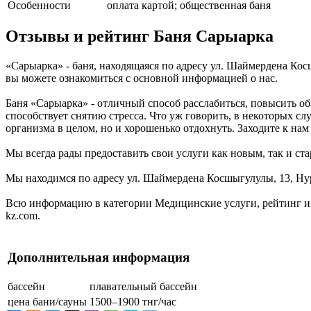
Особенности
оплата картой; общественная баня
Отзывы и рейтинг Баня Сарыарка
«Сарыарка» - баня, находящаяся по адресу ул. Шаймердена Кос
вы можете ознакомиться с основной информацией о нас.
Баня «Сарыарка» - отличный способ расслабиться, повысить об
способствует снятию стресса. Что уж говорить, в некоторых сл
организма в целом, но и хорошенько отдохнуть. Заходите к нам
Мы всегда рады предоставить свои услуги как новым, так и ста
Мы находимся по адресу ул. Шаймердена Косшыгулулы, 13, Нур-
Всю информацию в категории Медицинские услуги, рейтинг и 
kz.com.
Дополнительная информация
бассейн
плавательный бассейн
цена бани/сауны
1500–1900 тнг/час