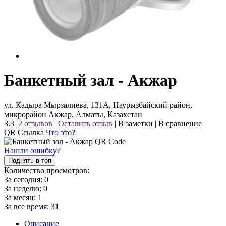
Банкетный зал - Акжар
ул. Кадыра Мырзалиева, 131А, Наурызбайский район,
микрорайон Акжар, Алматы, Казахстан
3.3
2 отзывов
|
Оставить отзыв
|
В заметки
|
В сравнение
QR Ссылка
Что это?
Нашли ошибку?
Поднять в топ
Количество просмотров:
За сегодня:
0
За неделю:
0
За месяц:
1
За все время:
31
Описание