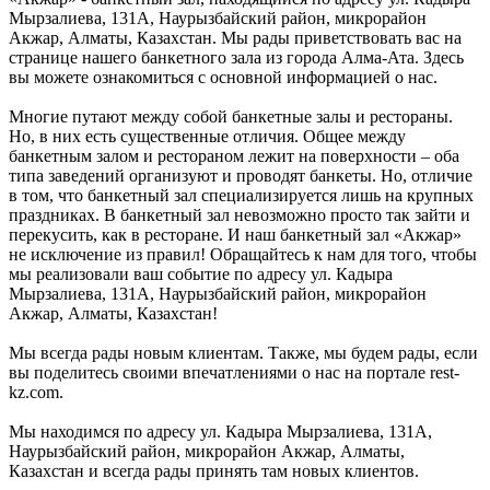
Мырзалиева, 131А, Наурызбайский район, микрорайон
Акжар, Алматы, Казахстан. Мы рады приветствовать вас на
странице нашего банкетного зала из города Алма-Ата. Здесь
вы можете ознакомиться с основной информацией о нас.
Многие путают между собой банкетные залы и рестораны.
Но, в них есть существенные отличия. Общее между
банкетным залом и рестораном лежит на поверхности – оба
типа заведений организуют и проводят банкеты. Но, отличие
в том, что банкетный зал специализируется лишь на крупных
праздниках. В банкетный зал невозможно просто так зайти и
перекусить, как в ресторане. И наш банкетный зал «Акжар»
не исключение из правил! Обращайтесь к нам для того, чтобы
мы реализовали ваш событие по адресу ул. Кадыра
Мырзалиева, 131А, Наурызбайский район, микрорайон
Акжар, Алматы, Казахстан!
Мы всегда рады новым клиентам. Также, мы будем рады, если
вы поделитесь своими впечатлениями о нас на портале rest-
kz.com.
Мы находимся по адресу ул. Кадыра Мырзалиева, 131А,
Наурызбайский район, микрорайон Акжар, Алматы,
Казахстан и всегда рады принять там новых клиентов.