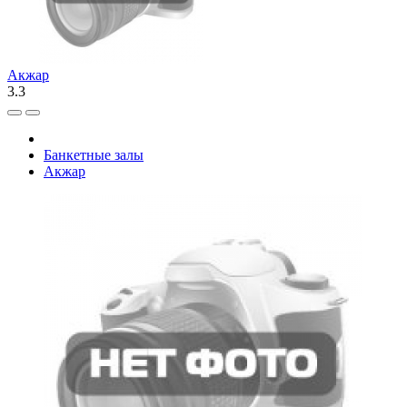
Акжар
3.3
Банкетные залы
Акжар