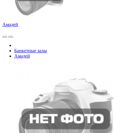
Амадей
Банкетные залы
Амадей