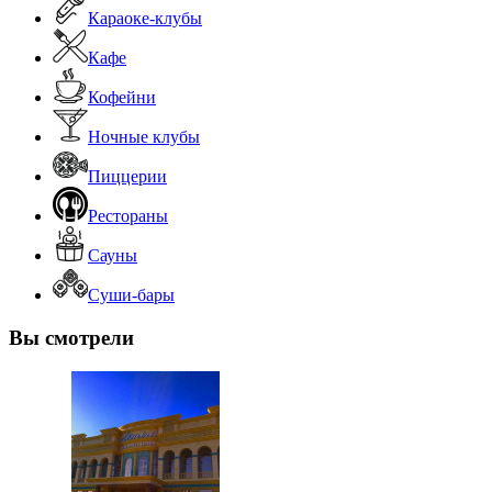
Караоке-клубы
Кафе
Кофейни
Ночные клубы
Пиццерии
Рестораны
Сауны
Суши-бары
Вы смотрели