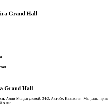
ra Grand Hall
ая
стан
a Grand Hall
осп. Алии Молдагуловой, 34/2, Актобе, Казахстан. Мы рады приве
 о нас.