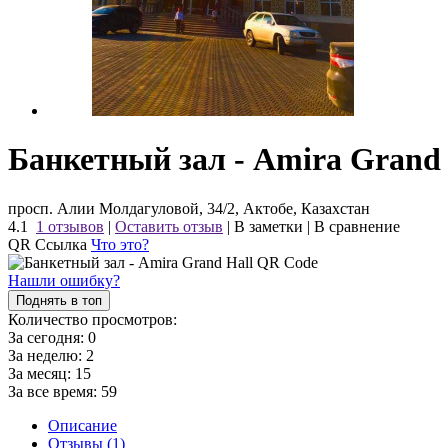
Банкетный зал - Amira Grand 
просп. Алии Молдагуловой, 34/2, Актобе, Казахстан
4.1
1 отзывов
|
Оставить отзыв
|
В заметки
|
В сравнение
QR Ссылка
Что это?
Нашли ошибку?
Поднять в топ
Количество просмотров:
За сегодня:
0
За неделю:
2
За месяц:
15
За все время:
59
Описание
Отзывы (1)