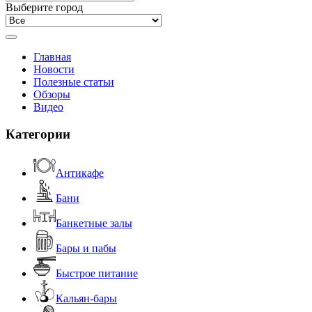
Выберите город
Главная
Новости
Полезные статьи
Обзоры
Видео
Категории
Антикафе
Бани
Банкетные залы
Бары и пабы
Быстрое питание
Кальян-бары