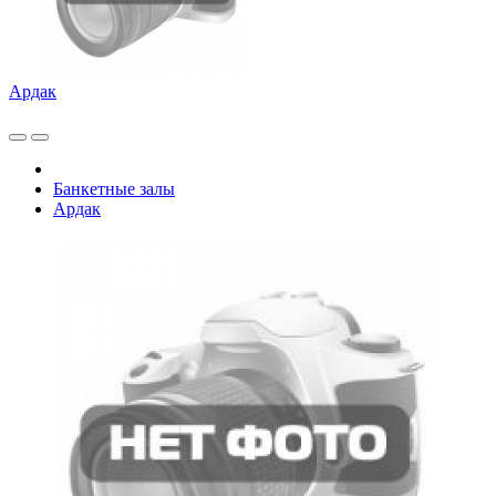
Ардак
Банкетные залы
Ардак