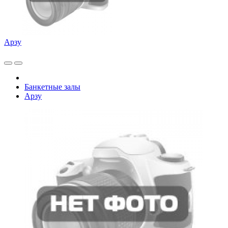
Арзу
Банкетные залы
Арзу