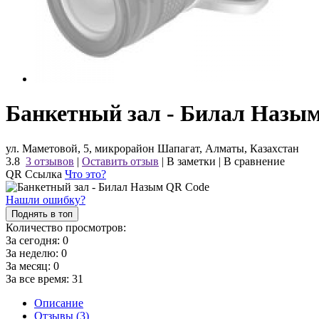
Банкетный зал - Билал Назы
ул. Маметовой, 5, микрорайон Шапагат, Алматы, Казахстан
3.8
3 отзывов
|
Оставить отзыв
|
В заметки
|
В сравнение
QR Ссылка
Что это?
Нашли ошибку?
Поднять в топ
Количество просмотров:
За сегодня:
0
За неделю:
0
За месяц:
0
За все время:
31
Описание
Отзывы (3)