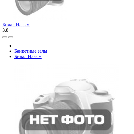
Билал Назым
3.8
Банкетные залы
Билал Назым