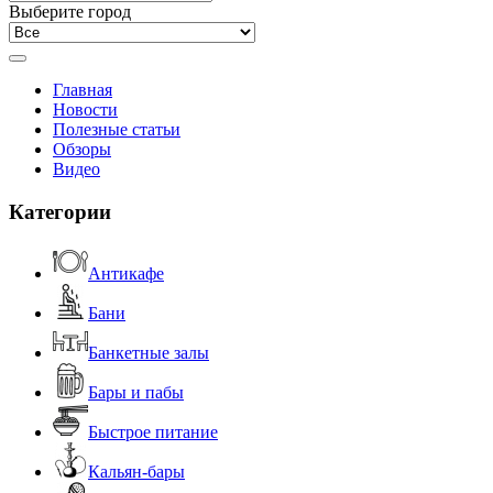
Выберите город
Главная
Новости
Полезные статьи
Обзоры
Видео
Категории
Антикафе
Бани
Банкетные залы
Бары и пабы
Быстрое питание
Кальян-бары