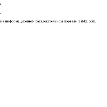
.
.
а информационном развлекательном портале rest-kz.com.