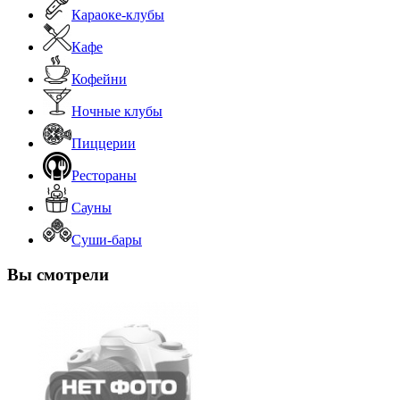
Караоке-клубы
Кафе
Кофейни
Ночные клубы
Пиццерии
Рестораны
Сауны
Суши-бары
Вы смотрели